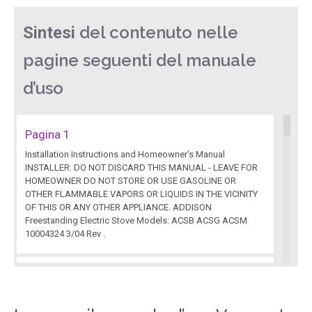
del contenuto nelle
Sintesi
pagine seguenti del manuale
d’uso
Pagina 1
Installation Instructions and Homeowner's Manual
INSTALLER: DO NOT DISCARD THIS MANUAL - LEAVE FOR
HOMEOWNER DO NOT STORE OR USE GASOLINE OR
OTHER FLAMMABLE VAPORS OR LIQUIDS IN THE VICINITY
OF THIS OR ANY OTHER APPLIANCE. ADDISON
Freestanding Electric Stove Models: ACSB ACSG ACSM
10004324 3/04 Rev .
Pagina 2
2 Addison Electric Stove 10004324 Installation
Instructions General