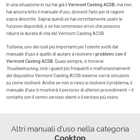
In una situazione in cui hai già il
Vermont Casting ACSB
, ma non
hai ancora letto il manuale d’uso, dovresti farlo per le ragioni
Pagina 8
sopra descritte. Saprai quindi se hai correttamente usato le
8 Addison Electric Stove 10004324 1 19 15 13 17 18 14 16
funzioni disponibili, e se hai commesso errori che possono
14 2 3 4 5 6 7 9 12 20 4324 CFM Specialty Home Products
ridurre la durata di vita del Vermont Casting ACSB.
reserves the right to make changes in design, materials,
specifications, prices and discontinue colors and
Tuttavia, uno dei ruoli più importanti per l’utente svolti dal
products at any time, without notice.
manuale d’uso è quello di aiutare a risolvere
i problemi con il
Vermont Casting ACSB
. Quasi sempre, ci troverai
Pagina 9
Troubleshooting
, cioè i guasti più frequenti e malfunzionamenti
del dispositivo Vermont Casting ACSB insieme con le istruzioni
9 Addison Electric Stove 10004324 1. Unplug the electrical
supply to the unit. 2. Allow the stove to cool if it has been
su come risolverli. Anche se non si riesci a risolvere il problema, il
operating. 3. Move the stove away from the wall to gain
manuale d’uso ti mostrerà il percorso di ulteriori procedimenti – il
access to the rear of the unit. 4. Locate the firebox
contatto con il centro servizio clienti o il servizio più vicino.
mounting brackets on the side of the firebox.
Pagina 10
Altri manuali d’uso nella categoria
410 Admiral Blvd. • Mississauga, Ontario, Canada L5T 2N6
• 905-670-7777 www .majesticproducts.com • www
Cooktop
.vermontcastings.com CFM Specialty Home Products.