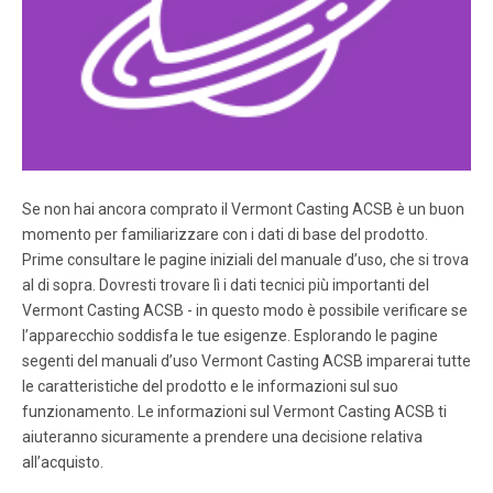
Combustibles Electrical Specifications WARNING: This
stove comes with a manual circuit breaker reset near the
power cord supply. In case the stove is not operating,
check the circuit breaker and reset the button at the
breaker.
Pagina 6
6 Addison Electric Stove 10004324 Firebox Removal Glass
Se non hai ancora comprato il Vermont Casting ACSB è un buon
Information W ARNING: Disconnect power before
momento per familiarizzare con i dati di base del prodotto.
attempting any maintenance or cleaning to reduce the risk
of fire, electrical shock or personal injury 1. Unplug the
Prime consultare le pagine iniziali del manuale d’uso, che si trova
electrical supply to the unit. 2.
al di sopra. Dovresti trovare lì i dati tecnici più importanti del
Vermont Casting ACSB - in questo modo è possibile verificare se
l’apparecchio soddisfa le tue esigenze. Esplorando le pagine
Pagina 7
segenti del manuali d’uso Vermont Casting ACSB imparerai tutte
7 Addison Electric Stove 10004324 Any electrical repairs
le caratteristiche del prodotto e le informazioni sul suo
or rewiring of this unit should be carried out by a licensed
funzionamento. Le informazioni sul Vermont Casting ACSB ti
electrician in accordance with national and local codes. If
aiuteranno sicuramente a prendere una decisione relativa
repairing or replacing any electricial component or wiring,
the original wire routing, color coding and securing
all’acquisto.
locations must be followed.