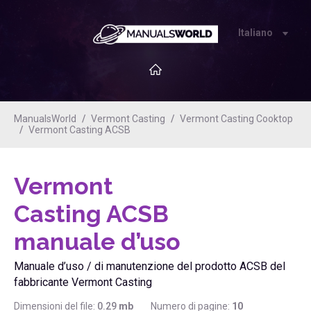
Italiano
ManualsWorld
Vermont Casting
Vermont Casting Cooktop
Vermont Casting ACSB
Vermont
Casting ACSB
manuale d’uso
Manuale d’uso / di manutenzione del prodotto ACSB del
fabbricante Vermont Casting
Dimensioni del file:
0.29
mb
Numero di pagine:
10