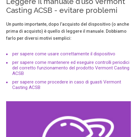
Leggere il manuale d’uso Vermont
..............................................................................................................................
Casting ACSB - evitare problemi
3 Locating Your Stove ..................................
Un punto importante, dopo l’acquisto del dispositivo (o anche
Pagina 3
prima di acquisto) è quello di leggere il manuale. Dobbiamo
farlo per diversi motivi semplici:
3 Addison Electric Stove 10004324 1. Read all instructions
before using this appliance. 2. This appliance is hot when
in use. To avoid burns, do not let bare skin touch hot
per sapere come usare correttamente il dispositivo
surfaces.
per sapere come mantenere ed eseguire controlli periodici
del corretto funzionamento del prodotto Vermont Casting
ACSB
Pagina 4
per sapere come procedere in caso di guasti Vermont
4 Addison Electric Stove 10004324 Stove Dimensions A B
Casting ACSB
C D E F AW idth of Stove T op 565mm 22 ¹⁄₄ ” BW idth at
Legs 600mm 23 ³⁄₈ ” C Depth at Legs 390mm 15 ³⁄₈ ” D
Depth at Apron 430mm 17” E Depth at Stove T op 400mm
15 ³⁄₄ ” FT otal Height 635mm 25” 4324 Fig.
Pagina 5
5 Addison Electric Stove 10004324 Hearth Clearance to