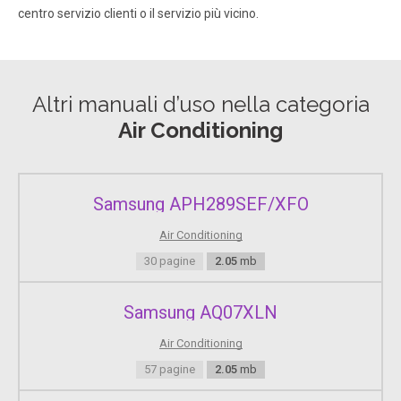
centro servizio clienti o il servizio più vicino.
.
Pagina 18
Altri manuali d’uso nella categoria
.
Air Conditioning
Pagina 19
.
Samsung APH289SEF/XFO
Air Conditioning
30 pagine
2.05
mb
Samsung AQ07XLN
Air Conditioning
57 pagine
2.05
mb