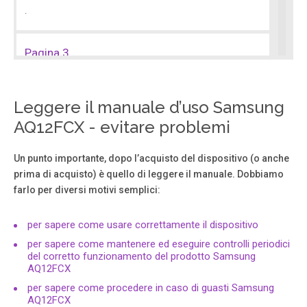
.
Pagina 3
.
Leggere il manuale d’uso Samsung
Pagina 4
AQ12FCX - evitare problemi
.
Un punto importante, dopo l’acquisto del dispositivo (o anche
prima di acquisto) è quello di leggere il manuale. Dobbiamo
Pagina 5
farlo per diversi motivi semplici:
.
per sapere come usare correttamente il dispositivo
Pagina 6
per sapere come mantenere ed eseguire controlli periodici
del corretto funzionamento del prodotto Samsung
.
AQ12FCX
per sapere come procedere in caso di guasti Samsung
Pagina 7
AQ12FCX