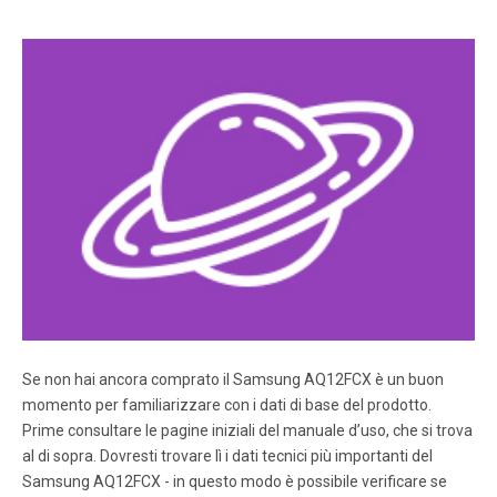
.
Pagina 8
.
Pagina 9
.
Pagina 10
.
Se non hai ancora comprato il Samsung AQ12FCX è un buon
Pagina 11
momento per familiarizzare con i dati di base del prodotto.
.
Prime consultare le pagine iniziali del manuale d’uso, che si trova
al di sopra. Dovresti trovare lì i dati tecnici più importanti del
Samsung AQ12FCX - in questo modo è possibile verificare se
Pagina 12