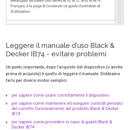
Mélangeur Modèles des séries IB10, IB12, IB53 et IB74
Français, à la page 8 Conserver ce guide d’entretien et
d’utilisation.
Pagina 2
2 IB10-12, 53-74 English ■ Please read all instructions. ■ T
o protect against risk of electrical shock, do not put
Leggere il manuale d’uso Black &
blender base, cord, or plug in water or other liquid. ■
Decker IB74 - evitare problemi
Close supervision is necessary when any appliance is
used by or near children.
Un punto importante, dopo l’acquisto del dispositivo (o anche
prima di acquisto) è quello di leggere il manuale. Dobbiamo
Pagina 3
farlo per diversi motivi semplici:
Blender Jar Assembly 1. Before first use, wash all parts
except the base. Put the gasket on top of the Blade
per sapere come usare correttamente il dispositivo
Assembly . 2. Place the Blade Assembly into the Jar Base
and turn the Jar Base clockwise until tight. Figure A 3.
per sapere come mantenere ed eseguire controlli periodici
Place the Jar firmly onto the Unit Base.
del corretto funzionamento del prodotto Black & Decker
IB74
per sapere come procedere in caso di guasti Black &
Pagina 4
Decker IB74