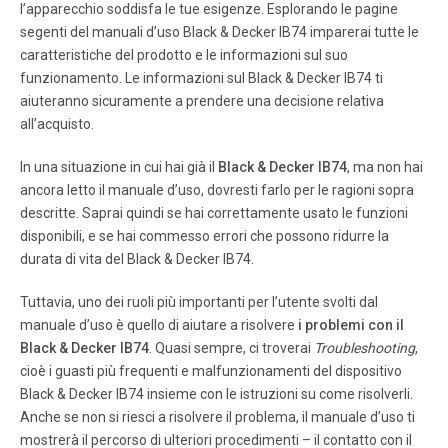
l’apparecchio soddisfa le tue esigenze. Esplorando le pagine
menos de 10 amperes y 120 volts o 6 amperes y 220 volts.
segenti del manuali d’uso Black & Decker IB74 imparerai tutte le
caratteristiche del prodotto e le informazioni sul suo
Pagina 7
funzionamento. Le informazioni sul Black & Decker IB74 ti
aiuteranno sicuramente a prendere una decisione relativa
7. Para retirar la jarra, levántela de la base de la licuadora
hacia arriba sin girarla. Quite la tapa antes de verter los
all’acquisto.
alimentos. 8. Si utiliza la licuadora muy cerca de un
tomacorriente, usted puede acortar la longitud del cable
In una situazione in cui hai già il
Black & Decker IB74
, ma non hai
enrollándolo en la parte inferior de la base.
ancora letto il manuale d’uso, dovresti farlo per le ragioni sopra
descritte. Saprai quindi se hai correttamente usato le funzioni
disponibili, e se hai commesso errori che possono ridurre la
Pagina 8
durata di vita del Black & Decker IB74.
8 IB10-12, 53-74 Français IMPORT ANTES MISES EN
GARDE CONSERVER CES MESURES Afin de minimiser les
Tuttavia, uno dei ruoli più importanti per l’utente svolti dal
risques d’incendies, de secousses électriques ou de
manuale d’uso è quello di aiutare a risolvere
blessures lorsqu’on utilise un appareil électrique, il faut
i problemi con il
toujours respecter certaines règles de sécurité
Black & Decker IB74
. Quasi sempre, ci troverai
Troubleshooting
,
fondamentales, notamment les suivantes.
cioè i guasti più frequenti e malfunzionamenti del dispositivo
Black & Decker IB74 insieme con le istruzioni su come risolverli.
Anche se non si riesci a risolvere il problema, il manuale d’uso ti
Pagina 9
mostrerà il percorso di ulteriori procedimenti – il contatto con il