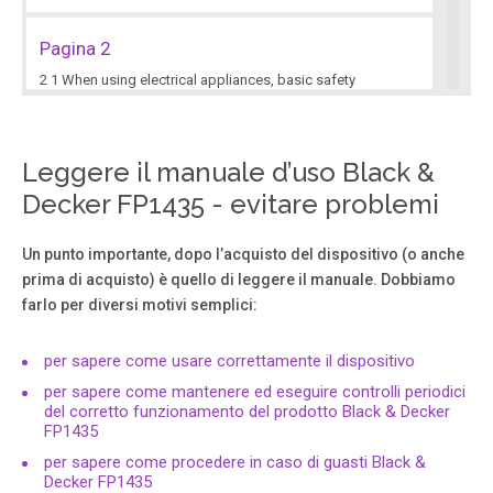
Pagina 2
2 1 When using electrical appliances, basic safety
precautions should always be followed, including the
following. ❑ Read all instructions. ❑ To protect against
risk of electrical shock, do not put base, cord, or plug in
water or other liquid. ❑ Close supervision is necessary
Leggere il manuale d’uso Black &
when any appliance is used by or near children.
Decker FP1435 - evitare problemi
Pagina 3
Un punto importante, dopo l’acquisto del dispositivo (o anche
prima di acquisto) è quello di leggere il manuale. Dobbiamo
4 3 †1 . Continuous flow side chute Models FP1445,
farlo per diversi motivi semplici:
FP1435 (Part# FP1445-01) †2 .C ontinuous flow stopper,
Models FP1445, FP1435 (Part# FP1445-02) †3 . Food
pusher (Part# FP1445-03) †4 .F ood fingers (Part# FP1445-
per sapere come usare correttamente il dispositivo
04) 5. Food chute †6 . Cover with continuous food chute
Models FP1445, FP1435 (Part# FP1445-05 ) 7.
per sapere come mantenere ed eseguire controlli periodici
del corretto funzionamento del prodotto Black & Decker
FP1435
Pagina 4
per sapere come procedere in caso di guasti Black &
Decker FP1435
7. Select HI or LO speed, then press down lightly but firmly