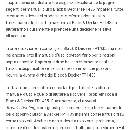
l’apparecchio soddisfa le tue esigenze. Esplorando le pagine
segenti del manuali d’uso Black & Decker FP1435 imparerai tutte
Pagina 7
le caratteristiche del prodotto e le informazioni sul suo
funzionamento. Le informazioni sul Black & Decker FP1435 ti
12 11 Preparación de carne • Cuando utilice la cuchilla de
aiuteranno sicuramente a prendere una decisione relativa
picar para procesar carne, corte la carne en trozos de 25,4
mm (1 pulg). No se debe procesar porciones de carne
all’acquisto.
mayores de 300 g (10,5 oz) a la vez en el recipiente.
In una situazione in cui hai già il
Black & Decker FP1435
, ma non
hai ancora letto il manuale d’uso, dovresti farlo per le ragioni
Pagina 8
sopra descritte. Saprai quindi se hai correttamente usato le
14 13 • Si lava las piezas a mano, utilice agua jabonada,
funzioni disponibili, e se hai commesso errori che possono
enjuague y seque bien. Si es necesario, uno puede utilizar
ridurre la durata di vita del Black & Decker FP1435.
un cepillo de cerdas de nailon para limpiar bien el
recipiente y el conducto de los alimentos y el conducto
Tuttavia, uno dei ruoli più importanti per l’utente svolti dal
lateral de flujo continuo / tapa.
manuale d’uso è quello di aiutare a risolvere
i problemi con il
Black & Decker FP1435
. Quasi sempre, ci troverai
Pagina 9
Troubleshooting
, cioè i guasti più frequenti e malfunzionamenti
del dispositivo Black & Decker FP1435 insieme con le istruzioni su
16 15 FICHE POLARISÉE L'appareil est muni d'une fiche
polarisée (une lame plus large que l'autre). Afin de
come risolverli. Anche se non si riesci a risolvere il problema, il
minimiser les risques de secousses électriques, ce genre
manuale d’uso ti mostrerà il percorso di ulteriori procedimenti – il