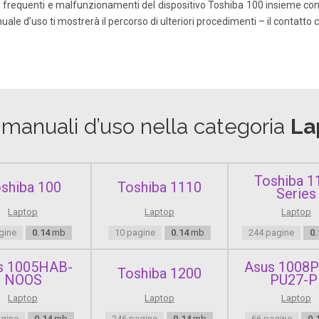
più frequenti e malfunzionamenti del dispositivo Toshiba 100 insieme con 
nuale d’uso ti mostrerà il percorso di ulteriori procedimenti – il contatto con
i manuali d’uso nella categoria
La
Toshiba 1
shiba 100
Toshiba 1110
Series
Laptop
Laptop
Laptop
gine
0.14
mb
10 pagine
0.14
mb
244 pagine
0.
s 1005HAB-
Asus 1008P
Toshiba 1200
NOOS
PU27-P
Laptop
Laptop
Laptop
agine
0.14
mb
246 pagine
0.14
mb
66 pagine
0.