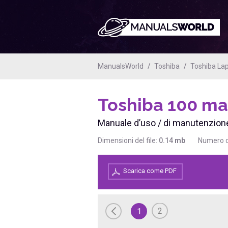
ManualsWorld
Toshiba
Toshiba La
Toshiba 100
ma
Manuale d’uso / di manutenzione
Dimensioni del file:
0.14
mb
Numero d
Scarica come PDF
2
1