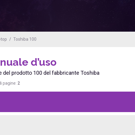
ptop
Toshiba 100
nuale d’uso
 del prodotto 100 del fabbricante Toshiba
i pagine:
2