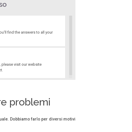
so
'll find the answers to all your
 please visit our website
t.
re problemi
uale. Dobbiamo farlo per diversi motivi