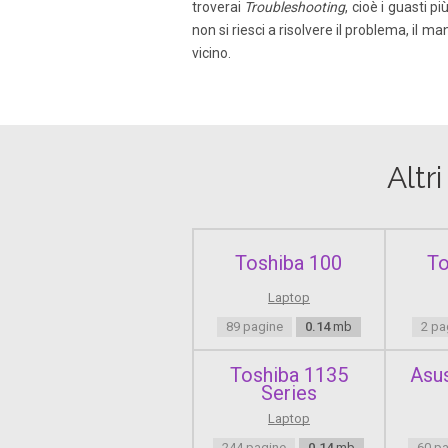
troverai
Troubleshooting
, cioè i guasti 
non si riesci a risolvere il problema, il ma
vicino.
Altr
Toshiba 100
To
Laptop
89 pagine
0.14
mb
2 pa
Toshiba 1135
Asu
Series
Laptop
244 pagine
0.14
mb
60 p