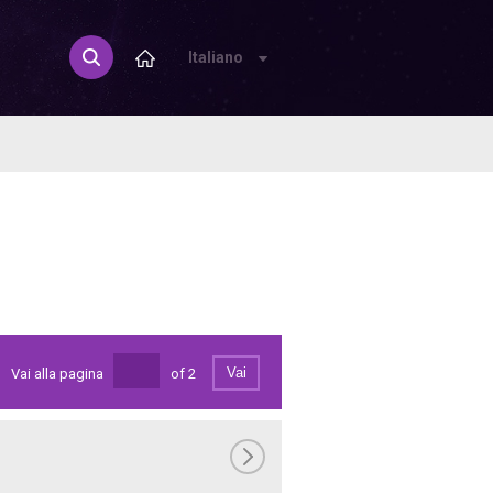
Italiano
Vai
Vai alla pagina
of
2