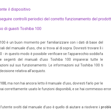
nte il dispositivo
guire controlli periodici del corretto funzionamento del prodot
o di guasti Toshiba 100
100 è un buon momento per familiarizzare con i dati di base del
ali del manuale d’uso, che si trova al di sopra. Dovresti trovare lì i
00 - in questo modo è possibile verificare se l’apparecchio soddisfa
ne segenti del manuali d’uso Toshiba 100 imparerai tutte le
mazioni sul suo funzionamento. Le informazioni sul Toshiba 100 ti
cisione relativa all’acquisto.
 100
, ma non hai ancora letto il manuale d’uso, dovresti farlo per le
 hai correttamente usato le funzioni disponibili, e se hai commesso errori
 l’utente svolti dal manuale d’uso è quello di aiutare a risolvere
i probl