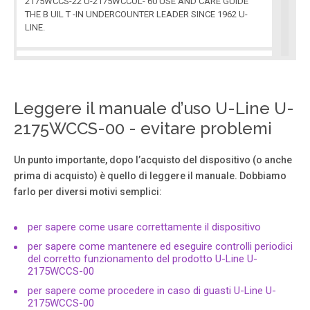
2175WCCS-22 U-2175WCCOL- 60 USE AND CARE GUIDE
THE B UIL T -IN UNDERCOUNTER LEADER SINCE 1962 U-
LINE.
Pagina 2
Introduction to U-Line FOR PRODUCT ASSIST ANCE, CALL
1-800-779-2547 MIL W AUKEE, WI U.S.A. Serial/Serie:
Leggere il manuale d’uso U-Line U-
Model/Modele: HIGH SIDE DESIGN PRESSURE 300 PSI
2175WCCS-00 - evitare problemi
LOW SIDE DESIGN PRESSURE 140 PSI REFRIGERA TOR
AND/ BTL LISTED 674R OR FREEZER HOUSEHOLD U C L R
US www .
Un punto importante, dopo l’acquisto del dispositivo (o anche
prima di acquisto) è quello di leggere il manuale. Dobbiamo
farlo per diversi motivi semplici:
Pagina 3
U-Line Use and Care Table of Contents 1 - Safety
per sapere come usare correttamente il dispositivo
Precautions ................................... ..........................
.......................... ................. ................... ......................... . 1 Safety
per sapere come mantenere ed eseguire controlli periodici
Alert Defi nitions ......
del corretto funzionamento del prodotto U-Line U-
2175WCCS-00
per sapere come procedere in caso di guasti U-Line U-
Pagina 4
2175WCCS-00