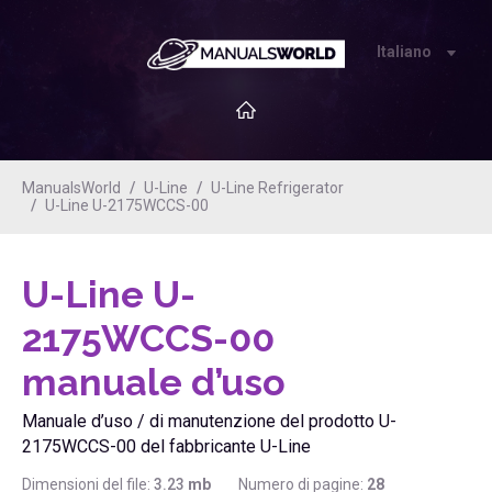
Italiano
ManualsWorld
U-Line
U-Line Refrigerator
U-Line U-2175WCCS-00
U-Line U-
2175WCCS-00
manuale d’uso
Manuale d’uso / di manutenzione del prodotto U-
2175WCCS-00 del fabbricante U-Line
Dimensioni del file:
3.23
mb
Numero di pagine:
28