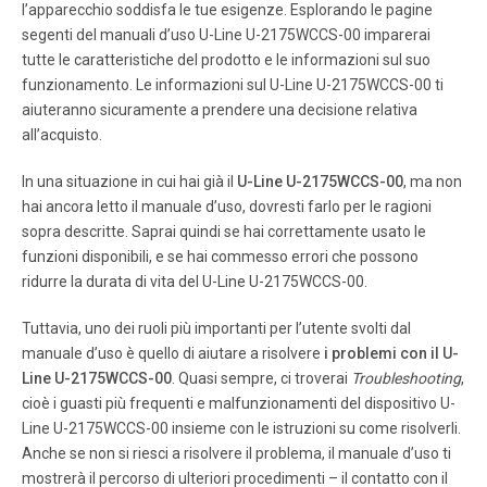
l’apparecchio soddisfa le tue esigenze. Esplorando le pagine
segenti del manuali d’uso U-Line U-2175WCCS-00 imparerai
Pagina 7
tutte le caratteristiche del prodotto e le informazioni sul suo
U-Line Product Operation 4 12 3 5 4 T o check the actual pr
funzionamento. Le informazioni sul U-Line U-2175WCCS-00 ti
oduct temperature in the unit. 1. Partially fill a plastic
aiuteranno sicuramente a prendere una decisione relativa
(nonbr eakable) bottle with water . 2. Insert an accurate
thermom eter . 3. Tighten the bottle ca p securel y . 4. Place
all’acquisto.
the bottle in the desi red ar ea for 24 hours.
In una situazione in cui hai già il
U-Line U-2175WCCS-00
, ma non
hai ancora letto il manuale d’uso, dovresti farlo per le ragioni
Pagina 8
sopra descritte. Saprai quindi se hai correttamente usato le
5 U-Line Product Operation Electr onic Control Quick
funzioni disponibili, e se hai commesso errori che possono
Guide Ta s k To u c h To u c h Displa y Comment T urn
ridurre la durata di vita del U-Line U-2175WCCS-00.
ON/OFF Hold 10 seconds Release when °F flashes. or
Adjust Te m p e r a t u r e or T ouch and release or T ouch
Tuttavia, uno dei ruoli più importanti per l’utente svolti dal
to change temperature °F flashes after f i rst touch, set-
manuale d’uso è quello di aiutare a risolvere
point sav ed after 5 seconds of i nactivity and ° F stops
i problemi con il U-
flas hing.
Line U-2175WCCS-00
. Quasi sempre, ci troverai
Troubleshooting
,
cioè i guasti più frequenti e malfunzionamenti del dispositivo U-
Line U-2175WCCS-00 insieme con le istruzioni su come risolverli.
Pagina 9
Anche se non si riesci a risolvere il problema, il manuale d’uso ti
U-Line Food Storage 6 4F o o d S t o r a g e Dra wers The
mostrerà il percorso di ulteriori procedimenti – il contatto con il