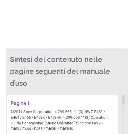
del contenuto nelle
Sintesi
pagine seguenti del manuale
d’uso
Pagina 1
©2011 Sony Corporation 4-299-668- 11 (3) NWZ-E463 /
E464 / E465 / E463K / E463HK 4-299-668-11(3) Operation
Guide f or enjoying “Music Unlimited” func tion NWZ -
E463 / E464 / E465 / E463K / E463HK.