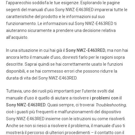
l’apparecchio soddisfa le tue esigenze. Esplorando le pagine
segenti del manuali d’uso Sony NWZ-E463RED imparerai tutte le
Pagina 7
caratteristiche del prodotto e le informazioni sul suo
NWZ-E463 / E464 / E465 / E463K / E463HK 4-299-668-
funzionamento. Le informazioni sul Sony NWZ-E463RED ti
11(3) Using “Music Unlimited” Ser vice 7 7 Listening to
aiuteranno sicuramente a prendere una decisione relativa
songs in “ My Library ” Y ou ca n listen to specific songs b
y selec ting from [All Songs], [Alb um], [Artist], or [Pla
all’acquisto.
ylists]. Y ou ca n also s earc h for a desir ed song with the
search function.
In una situazione in cui hai già il
Sony NWZ-E463RED
, ma non hai
ancora letto il manuale d’uso, dovresti farlo per le ragioni sopra
descritte. Saprai quindi se hai correttamente usato le funzioni
Pagina 8
disponibili, e se hai commesso errori che possono ridurre la
NWZ-E463 / E464 / E465 / E463K / E463HK 4-287-668-
durata di vita del Sony NWZ-E463RED.
11(1) Using “Music Unlimited” Ser vice 8 8 About the
“Music Unlimited” lic enc e Y ou ca n enjo y “M usic U
Tuttavia, uno dei ruoli più importanti per l’utente svolti dal
nlimited” b y pur chasing the “ Mu sic U nlimited ” licence
manuale d’uso è quello di aiutare a risolvere
(Basic or Pr emium) o n your co mp uter .
i problemi con il
Sony NWZ-E463RED
. Quasi sempre, ci troverai
Troubleshooting
,
cioè i guasti più frequenti e malfunzionamenti del dispositivo
Sony NWZ-E463RED insieme con le istruzioni su come risolverli.
Anche se non si riesci a risolvere il problema, il manuale d’uso ti
mostrerà il percorso di ulteriori procedimenti – il contatto con il