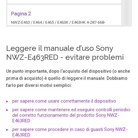
Pagina 2
NWZ-E463 / E464 / E465 / E463K / E463HK 4-287-668-
11(1) 2 2 T able of C on tents Abou t “M usic U nlimited”
..................... 3 Listening to “ Channels ” ........................ 4
Listening to son gs in “M y Library ” ....... 7 About the
“Music Unlim ite d” li cen ce .
Leggere il manuale d’uso Sony
NWZ-E463RED - evitare problemi
Pagina 3
Un punto importante, dopo l’acquisto del dispositivo (o anche
NWZ-E463 / E464 / E465 / E463K / E463HK 4-299-668-
prima di acquisto) è quello di leggere il manuale. Dobbiamo
11(2) 3 3 About “Music Unlimited” “ M usic U nlimi ted” i s
farlo per diversi motivi semplici:
a new online mu sic subscription service, bro ught to yo u
by Son y . “ M usic U nlimi ted” o ffers ins tant access t o
over 7 millio n new releases and all- time fav ourites, f or
per sapere come usare correttamente il dispositivo
pla yback on yo ur “W ALKMAN.
per sapere come mantenere ed eseguire controlli periodici
del corretto funzionamento del prodotto Sony NWZ-
E463RED
Pagina 4
per sapere come procedere in caso di guasti Sony NWZ-
NWZ-E463 / E464 / E465 / E463K / E463HK 4-287-668-
E463RED
11(1) Using “Music Unlimited” Ser vice 4 4 Listening to “