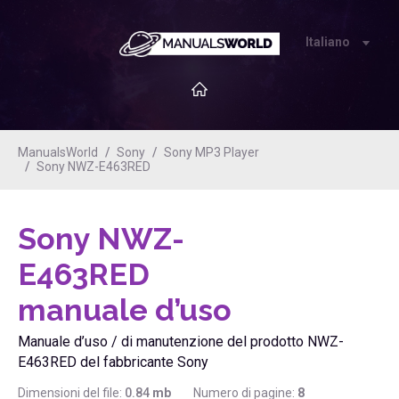
Italiano
ManualsWorld
Sony
Sony MP3 Player
Sony NWZ-E463RED
Sony NWZ-
E463RED
manuale d’uso
Manuale d’uso / di manutenzione del prodotto NWZ-
E463RED del fabbricante Sony
Dimensioni del file:
0.84
mb
Numero di pagine:
8