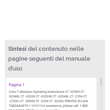
del contenuto nelle
Sintesi
pagine seguenti del manuale
d’uso
Pagina 1
Color T elevision Operating Instructions CT -G2939 CT -
G2949L CT -G3339 CT -G3339X CT -G3349L CT -27G6 CT
-27G6U CT -29G6X CT -32G6 CT -32G6U PRINTED IN USA
TQB2AA0375-1 10131 For assistance, please call: 1-800-