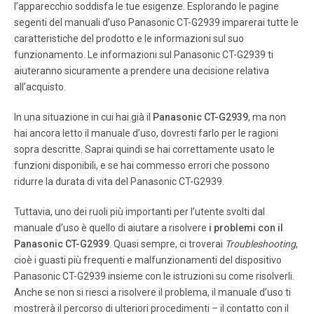
l’apparecchio soddisfa le tue esigenze. Esplorando le pagine
7 I NSTALLATI ON Amplifier Connection (T o Audio Amp)
segenti del manuali d’uso Panasonic CT-G2939 imparerai tutte le
Connect t o an exte rnal audio amplifi er input fo r list
caratteristiche del prodotto e le informazioni sul suo
ening to a stereo s ystem. Note: TO AUDIO AMP terminals
funzionamento. Le informazioni sul Panasonic CT-G2939 ti
cannot be connect ed directly to external speakers . Audio
aiuteranno sicuramente a prendere una decisione relativa
Adjustment s 1. Select TV SPEAKERS ON fro m AUDIO
menu.
all’acquisto.
In una situazione in cui hai già il
Panasonic CT-G2939
, ma non
Pagina 8
hai ancora letto il manuale d’uso, dovresti farlo per le ragioni
8 M AIN M ENU Main Menu ACTION Button Press the
sopra descritte. Saprai quindi se hai correttamente usato le
ACTION button to display the Main Menu and submenus.
funzioni disponibili, e se hai commesso errori che possono
Press the ACTION button repeatedly to exit. CH / VOL
ridurre la durata di vita del Panasonic CT-G2939.
Buttons Procedure Press the CH (channel) or VOL (v
olume) buttons to select an icon. Press ACTION button to
Tuttavia, uno dei ruoli più importanti per l’utente svolti dal
dis play features and s ub-menus.
manuale d’uso è quello di aiutare a risolvere
i problemi con il
Panasonic CT-G2939
. Quasi sempre, ci troverai
Troubleshooting
,
Pagina 9
cioè i guasti più frequenti e malfunzionamenti del dispositivo
Panasonic CT-G2939 insieme con le istruzioni su come risolverli.
9 M AIN M ENU F EATURE C HART T ABLA DE C ARACTER
ISTIC AS / M AIN M ENU Main Menu Feature Chart M ENU
Anche se non si riesci a risolvere il problema, il manuale d’uso ti
D ESCRIPTION SETUP IDIOMA/ LANGUE Select English, S
mostrerà il percorso di ulteriori procedimenti – il contatto con il