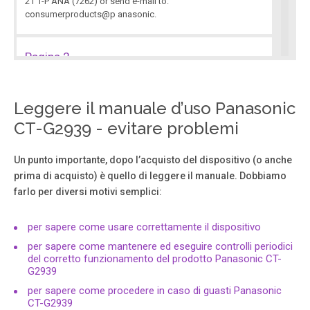
21 1-P ANA (7262) or send e-mail to:
consumerproducts@p anasonic.
Pagina 2
2 T ABLE OF C ONTENTS T a ble of Co nt ent s Feature
Compari son Chart .... ............. ............. ... 3 Congratulations
................ ............. ............. ......... 4 Custome r Record
Leggere il manuale d’uso Panasonic
.................. ....... ............. ...... ...
CT-G2939 - evitare problemi
Pagina 3
Un punto importante, dopo l’acquisto del dispositivo (o anche
prima di acquisto) è quello di leggere il manuale. Dobbiamo
3 F EATURE C OMPARIS ON C HART Feature Comparison
farlo per diversi motivi semplici:
Chart MOD ELS CT -27G6 CT -27G6U CT -32G6 CT -32G6U
FEA TURES MENU LANGUAGE ENG/SP AN/FR r r CLOSED
CAPTIONING r r V -CHIP CAP ABIL ITY r r 75 OHM INP.
per sapere come usare correttamente il dispositivo
per sapere come mantenere ed eseguire controlli periodici
del corretto funzionamento del prodotto Panasonic CT-
Pagina 4
G2939
4 C ONGRATULA TIONS Congratulations Y our new TV
per sapere come procedere in caso di guasti Panasonic
features a solid state chassis that is designed to give you
CT-G2939
ma ny years of enjoyment. It was thoroughly tested and