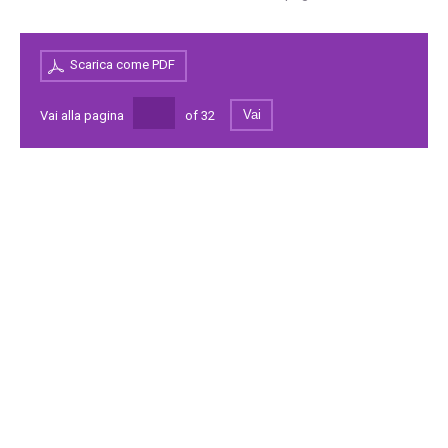
Scarica come PDF
Vai
Vai alla pagina
of
32