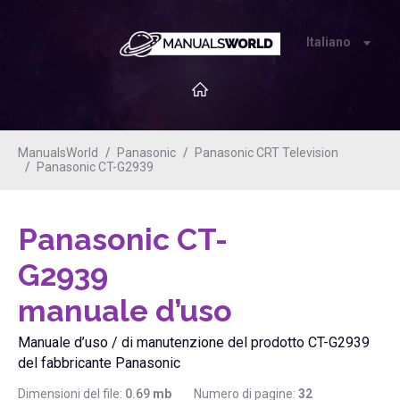
Italiano
ManualsWorld
Panasonic
Panasonic CRT Television
Panasonic CT-G2939
Panasonic CT-
G2939
manuale d’uso
Manuale d’uso / di manutenzione del prodotto CT-G2939
del fabbricante Panasonic
Dimensioni del file:
0.69
mb
Numero di pagine:
32