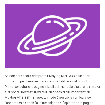
(537 mm) 14-7/8" (32 mm) 5-1/8 " (130 mm) 33 " (838 mm)
2-1/4 " (55 .
Pagina 5
NOTE: DIAGRAMS & ILLUSTRA TIONS NOT TO SCALE. 5
MINIMUM CLEARANCES TO COMBUS- TIBLES Mantel
Clearance: Combustible and Non-com- bustible mantels
may be installed at any height above the top of the face of
ﬁ replace. Cat. No. H3427 Model: MPE-33R Description:
Merit Plus Electric Fireplace, 33” Radiant Shipping Weight:
81 lb.
Pagina 6
Se non hai ancora comprato il Maytag MPE-33R è un buon
NOTE: DIAGRAMS & ILLUSTRA TIONS NOT TO SCALE. 6
MANUAL CONTROL P ANEL Main Power On/Off (rear most
momento per familiarizzare con i dati di base del prodotto.
switch) Figure 4 FINAL FINISHING Materials such as brick
Prime consultare le pagine iniziali del manuale d’uso, che si trova
and tile can be extended down to the top of the ﬁ replace.
al di sopra. Dovresti trovare lì i dati tecnici più importanti del
Do not extend down, covering the outlet or glass
Maytag MPE-33R - in questo modo è possibile verificare se
enclosure panel (optional kit).
l’apparecchio soddisfa le tue esigenze. Esplorando le pagine