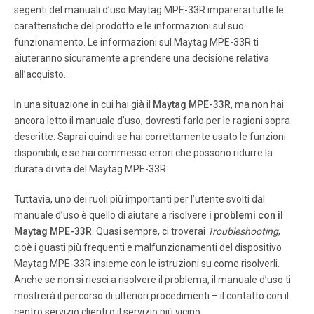
segenti del manuali d’uso Maytag MPE-33R imparerai tutte le
Pagina 7
caratteristiche del prodotto e le informazioni sul suo
funzionamento. Le informazioni sul Maytag MPE-33R ti
NOTE: DIAGRAMS & ILLUSTRA TIONS NOT TO SCALE. 7 •
aiuteranno sicuramente a prendere una decisione relativa
When using the remote control , the power on/off switch
inside the body and the wall switch (optional kit) must be
all’acquisto.
on the OFF position. REMOTE CONTROL OPERA TION:
Figure 6 The Merit Plus Electric Fireplace is provided with
In una situazione in cui hai già il
Maytag MPE-33R
, ma non hai
an Infrared l ight R emote Control.
ancora letto il manuale d’uso, dovresti farlo per le ragioni sopra
descritte. Saprai quindi se hai correttamente usato le funzioni
disponibili, e se hai commesso errori che possono ridurre la
Pagina 8
durata di vita del Maytag MPE-33R.
NOTE: DIAGRAMS & ILLUSTRA TIONS NOT TO SCALE. 8
Figure 9 MAINTENANCE This appliance has been
Tuttavia, uno dei ruoli più importanti per l’utente svolti dal
designed to provide many years of trouble-free service.
The com- ponents that will need to be serviced have been
manuale d’uso è quello di aiutare a risolvere
i problemi con il
kept to a minimum. Periodic dusting of the ﬁ replace is all
Maytag MPE-33R
. Quasi sempre, ci troverai
Troubleshooting
,
that should be required.
cioè i guasti più frequenti e malfunzionamenti del dispositivo
Maytag MPE-33R insieme con le istruzioni su come risolverli.
Anche se non si riesci a risolvere il problema, il manuale d’uso ti
Pagina 9
mostrerà il percorso di ulteriori procedimenti – il contatto con il
NOTE: DIAGRAMS & ILLUSTRA TIONS NOT TO SCALE. 9
centro servizio clienti o il servizio più vicino.