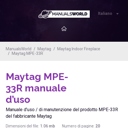
Italiano
ManualsWorld
Maytag
Maytag Indoor Fireplace
Maytag MPE-33R
Maytag MPE-
33R
manuale
d’uso
Manuale d’uso / di manutenzione del prodotto MPE-33R
del fabbricante Maytag
Dimensioni del file:
1.06
mb
Numero di pagine:
20