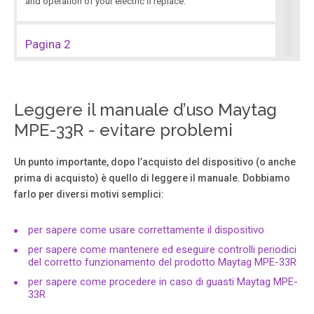
and operation of your electric ﬁ replace.
Pagina 2
NOTE: DIAGRAMS & ILLUSTRA TIONS NOT TO SCALE. 2
INTRODUCTION This Electric Fireplace is designed for
residential applications to be framed in as a ﬁ replace.
This appliance has been tested in accor - dance with UL
Leggere il manuale d’uso Maytag
2021 and CSA C22.2 No. 46-M198 standards for ﬁ xed and
MPE-33R - evitare problemi
location dedicated electric room heaters.
Un punto importante, dopo l’acquisto del dispositivo (o anche
Pagina 3
prima di acquisto) è quello di leggere il manuale. Dobbiamo
farlo per diversi motivi semplici:
NOTE: DIAGRAMS & ILLUSTRA TIONS NOT TO SCALE. 3
Figure 1 TOOLS AND BUILDING SUPPLIES NORMALL Y
REQUIRED T ools: Phillips Screwdriver 7/16" Socket Drive
per sapere come usare correttamente il dispositivo
Hammer Saw And/or Saber Saw Level Measu.
per sapere come mantenere ed eseguire controlli periodici
del corretto funzionamento del prodotto Maytag MPE-33R
Pagina 4
per sapere come procedere in caso di guasti Maytag MPE-
33R
NOTE: DIAGRAMS & ILLUSTRA TIONS NOT TO SCALE. 4
FRAMING SPECIFICA TIONS 34-1/2" (876 mm) 21-1/8 "