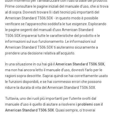
buon momento per familiarizzare con i dati di base del prodotto.
Prime consultare le pagine iniziali del manuale d’uso, che si trova
al di sopra. Dovresti trovare lì i dati tecnici più importanti del
American Standard T506.50X - in questo modo è possibile
verificare se l’apparecchio soddisfa le tue esigenze. Esplorando
le pagine segenti del manuali d’uso American Standard
T506.50X imparerai tutte le caratteristiche del prodotto e le
informazioni sul suo funzionamento. Le informazioni sul
American Standard T506.50X ti aiuteranno sicuramente a
prendere una decisione relativa all’acquisto.
In una situazione in cui hai già il
American Standard T506.50X
,
ma non hai ancora letto il manuale d’uso, dovresti farlo per le
ragioni sopra descritte. Saprai quindi se hai correttamente usato
le funzioni disponibili, e se hai commesso errori che possono
ridurre la durata di vita del American Standard T506.50X.
Tuttavia, uno dei ruoli più importanti per l’utente svolti dal
manuale d’uso è quello di aiutare a risolvere
i problemi con il
American Standard T506.50X
. Quasi sempre, ci troverai