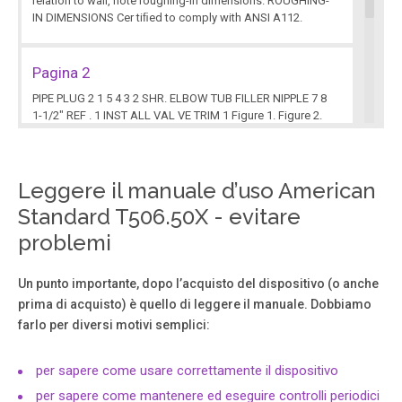
relation to wall, note roughing-in dimensions. ROUGHING-
IN DIMENSIONS Cer tiﬁed to comply with ANSI A112.
Pagina 2
PIPE PLUG 2 1 5 4 3 2 SHR. ELBOW TUB FILLER NIPPLE 7 8
1-1/2" REF . 1 INST ALL VAL VE TRIM 1 Figure 1. Figure 2.
Figure 3. 3 5 6 4 2 1 Figure 1. Remove plaster guard from
valve. Push CAP (1) over V AL VE CARTRIDGE (2) until
seated against stop. Figure 2.
Leggere il manuale d’uso American
Standard T506.50X - evitare
Pagina 3
problemi
"B" "B" 3 ADJUST HOT LIMIT STOP By restricting handle
rotation and limiting the amount of hot water allowed to
mix with the cold, the HOT LIMIT SAFETY STOP reduces
Un punto importante, dopo l’acquisto del dispositivo (o anche
risk of accidental scalding. T o set the maximum hot water
prima di acquisto) è quello di leggere il manuale. Dobbiamo
temperature of your faucets, all you need to do is adjust
farlo per diversi motivi semplici:
the setting on the HOT LIMIT SAFETY STOP .
per sapere come usare correttamente il dispositivo
per sapere come mantenere ed eseguire controlli periodici