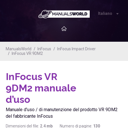
Italiano
ManualsWorld
InFocus
InFocus Impact Driver
InFocus VR 9DM2
InFocus VR
9DM2
manuale
d’uso
Manuale d’uso / di manutenzione del prodotto VR 9DM2
del fabbricante InFocus
Dimensioni del file:
2.4
mb
Numero di pagine:
130