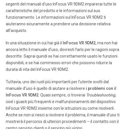
Pagina 8
segenti del manuali d’uso InFocus VR 9DM2 imparerai tutte le
caratteristiche del prodotto e le informazioni sul suo
English 7 PRECAUTIONS FOR CORDLESS IMPACT
WRENCH 1. This is a portable tool for tightening and
funzionamento. Le informazioni sul InFocus VR 9DM2 ti
loosening bolts and nuts. Use it only for these operation.
aiuteranno sicuramente a prendere una decisione relativa
2. Use the earplugs if using for a long time. 3. One-hand
all’acquisto.
operation is extremely dangerous; hold the unit firmly with
both hands when operating.
In una situazione in cui hai già il
InFocus VR 9DM2
, ma non hai
ancora letto il manuale d’uso, dovresti farlo per le ragioni sopra
Pagina 9
descritte. Saprai quindi se hai correttamente usato le funzioni
disponibili, e se hai commesso errori che possono ridurre la
English 8 Part Name Engraved LB Code No. characters 5
durata di vita del InFocus VR 9DM2.
mm Hexagonal socket 8 65 8 996177 6 mm Hexagonal
socket 10 65 10 985329 5/16" Hexagonal socket 12 65 12
996178 8 mm Hexagonal socket 13 65 13 996179 Bit No.
Tuttavia, uno dei ruoli più importanti per l’utente svolti dal
Code No. No. 2 992671 No. 3 992672 CHARGER Model
manuale d’uso è quello di aiutare a risolvere
i problemi con il
UC14YFA Charging time EB9B, EB1220BL: Approx.
InFocus VR 9DM2
. Quasi sempre, ci troverai
Troubleshooting
,
cioè i guasti più frequenti e malfunzionamenti del dispositivo
InFocus VR 9DM2 insieme con le istruzioni su come risolverli.
Pagina 10
Anche se non si riesci a risolvere il problema, il manuale d’uso ti
English 9 <For WR12DM2, WR9DM2> 1. Sockets Form B
mostrerà il percorso di ulteriori procedimenti – il contatto con il
Form C Form D Code No. High ISO ISO Inch Form tension
centro servizio clienti o il servizio più vicino.
(ordinary) (small) bolts L L1 øF 10 mm 944291 M6 10 B 40