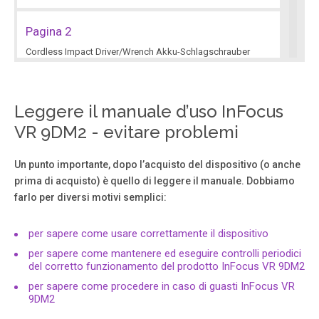
Pagina 2
Cordless Impact Driver/Wrench Akku-Schlagschrauber
Perceuse/visseuse à percussion sur batterie A vvitatore a
impulso a batteria per viti e bulloni Snoerloze
slagschroevendraaier/sleutel Atornillador/.
Leggere il manuale d’uso InFocus
VR 9DM2 - evitare problemi
Pagina 3
2 3 12 11 14 13 O Q P 10 9 L R XX 16 15 20 19 21 18 17 L
Un punto importante, dopo l’acquisto del dispositivo (o anche
(A) 5 4 1 (B) 2 3 M N 3 L R L T S U V U T , . , . Y Z [ 3mm
prima di acquisto) è quello di leggere il manuale. Dobbiamo
11.5mm 128 W.
farlo per diversi motivi semplici:
Pagina 4
per sapere come usare correttamente il dispositivo
2 3 12 11 14 13 O Q P 10 9 L R XX 16 15 20 19 21 18 17 L
per sapere come mantenere ed eseguire controlli periodici
(A) 5 4 1 (B) 2 3 M N 3 L R L T S U V U T , . , . Y Z [ 3mm
del corretto funzionamento del prodotto InFocus VR 9DM2
11.5mm 128 W.
per sapere come procedere in caso di guasti InFocus VR
9DM2
Pagina 5