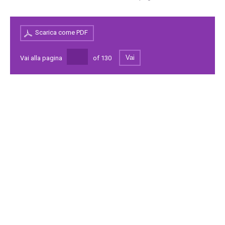
Scarica come PDF
Vai
Vai alla pagina
of
130